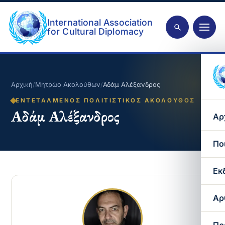
International Association
for Cultural Diplomacy
Αρχική
/
Μητρώο Ακολούθων
/
Αδάμ Αλέξανδρος
ΕΝΤΕΤΑΛΜΈΝΟΣ ΠΟΛΙΤΙΣΤΙΚΌΣ ΑΚΌΛΟΥΘΟΣ
Αδάμ Αλέξανδρος
Αρ
Πο
Εκ
Αρ