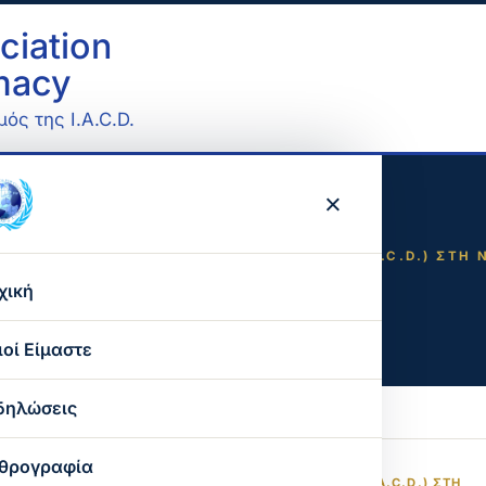
ciation
omacy
ός της I.A.C.D.
×
ΝΙΣΜΟΎ ΠΟΛΙΤΙΣΤΙΚΉΣ ΔΙΠΛΩΜΑΤΊΑΣ (I.A.C.D.) ΣΤΗ 
ντίνος
χική
ιοί Είμαστε
Ο σκοπός μας
δηλώσεις
Ο παγκόσμιος οργανισμός
θρογραφία
ΙΟΥ ΟΡΓΑΝΙΣΜΟΎ ΠΟΛΙΤΙΣΤΙΚΉΣ ΔΙΠΛΩΜΑΤΊΑΣ (I.A.C.D.) ΣΤΗ