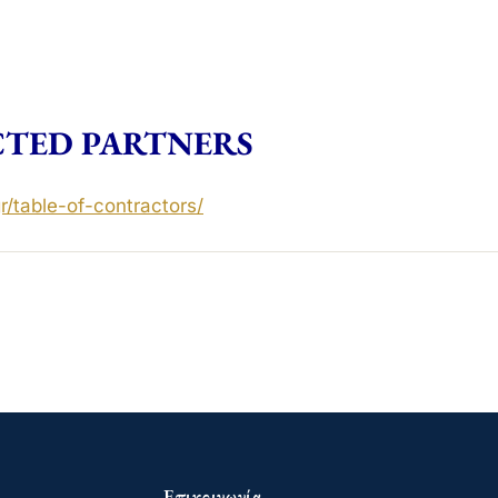
TED PARTNERS
r/
table-of-contractors
/
‎
Επικοινωνία