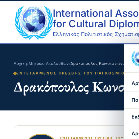
International Asso
for Cultural Dipl
Ελληνικός Πολιτιστικός Σχηματισμ
Αρχική
/
Μητρώο Ακολούθων
/
Δρακόπουλος Κωνσταντίνος
ΕΝΤΕΤΑΛΜΈΝΟΣ ΠΡΈΣΒΗΣ ΤΟΥ ΠΑΓΚΌΣΜΙΟΥ ΟΡΓΑ
Δρακόπουλος Κωνστα
Αρ
Πο
Εκ
Αρ
ΕΝΤΕΤΑΛΜΈΝΟΣ ΠΡΈΣΒΗΣ ΤΟΥ ΠΑΓΚΌΣΜ