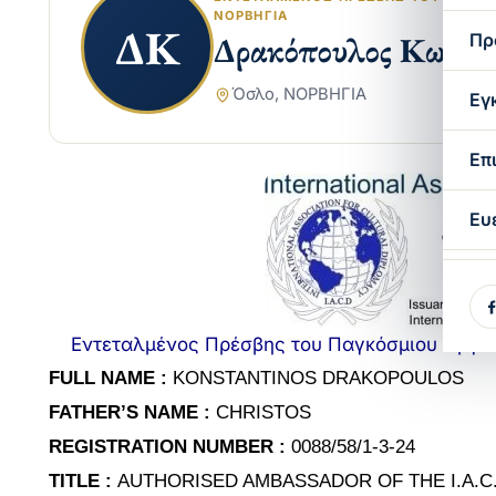
ΝΟΡΒΗΓΊΑ
ΔΚ
Δρακόπουλος Κωνστ
Πρ
Όσλο, ΝΟΡΒΗΓΙΑ
Εγ
Επ
Ευ
Εντεταλμένος Πρέσβης του Παγκόσμιου Οργανι
FULL NAME :
KONSTANTINOS DRAKOPOULOS
FATHER’S NAME :
CHRISTOS
REGISTRATION NUMBER :
0088/58/1-3-24
TITLE :
AUTHORISED AMBASSADOR OF THE I.A.C