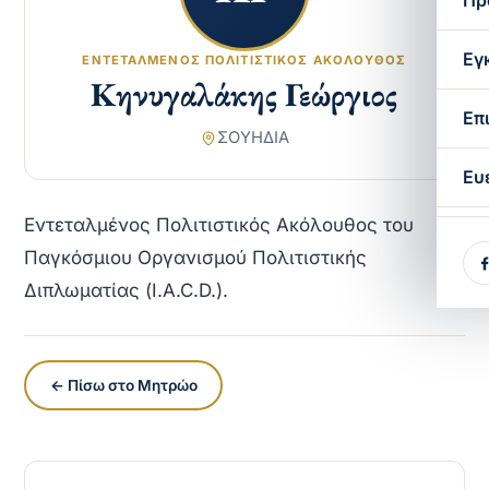
Πρ
Εγ
ΕΝΤΕΤΑΛΜΈΝΟΣ ΠΟΛΙΤΙΣΤΙΚΌΣ ΑΚΌΛΟΥΘΟΣ
Κηνυγαλάκης Γεώργιος
Επ
ΣΟΥΗΔΙΑ
Ευ
Εντεταλμένος Πολιτιστικός Ακόλουθος του
Παγκόσμιου Οργανισμού Πολιτιστικής
Διπλωματίας (I.A.C.D.).
← Πίσω στο Μητρώο