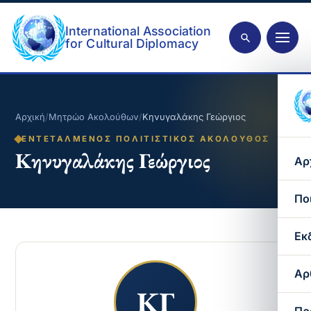
International Association
for Cultural Diplomacy
Αρχική
/
Μητρώο Ακολούθων
/
Κηνυγαλάκης Γεώργιος
ΕΝΤΕΤΑΛΜΈΝΟΣ ΠΟΛΙΤΙΣΤΙΚΌΣ ΑΚΌΛΟΥΘΟΣ
Κηνυγαλάκης Γεώργιος
Αρ
Πο
Εκ
Αρ
ΚΓ