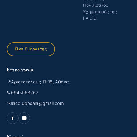
Πολιτιστικός
Σχηματισμός της
I.A.C.D.
Γίνε Ευεργέτης
Επικοινωνία
📍
Αριστοτέλους 11-15, Αθήνα
📞
6945963267
✉️
iacd.uppsala@gmail.com
Νομικά