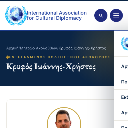
International Association
for Cultural Diplomacy
Αρχική
/
Μητρώο Ακολούθων
/
Κρυφός Ιωάννης-Χρήστος
ΕΝΤΕΤΑΛΜΈΝΟΣ ΠΟΛΙΤΙΣΤΙΚΌΣ ΑΚΌΛΟΥΘΟΣ
Κρυφός Ιωάννης-Χρήστος
Αρ
Πο
Εκ
Αρ