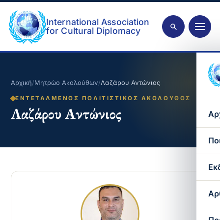
International Association
for Cultural Diplomacy
Αρχική
/
Μητρώο Ακολούθων
/
Λαζάρου Αντώνιος
ΕΝΤΕΤΑΛΜΈΝΟΣ ΠΟΛΙΤΙΣΤΙΚΌΣ ΑΚΌΛΟΥΘΟΣ
Λαζάρου Αντώνιος
Αρ
Πο
Εκ
Αρ