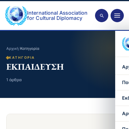
International Association
for Cultural Diplomacy
Αρχική
/
Κατηγορία
ΚΑΤΗΓΟΡΊΑ
ΕΚΠΑΙΔΕΥΣΗ
Αρ
1 άρθρα
Πο
Εκ
Αρ