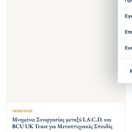
Πρ
Εγ
Επ
Ευ
19/09/2025
Μνημόνιο Συνεργασίας μεταξύ I.A.C.D. και
BCU UK Trust για Μεταπτυχιακές Σπουδές