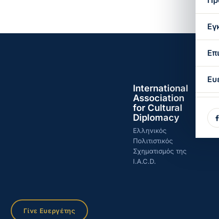
Πρ
Εγ
Επ
Ευ
International
Association
for Cultural
Diplomacy
Ελληνικός
Πολιτιστικός
Σχηματισμός της
I.A.C.D.
Γίνε Ευεργέτης