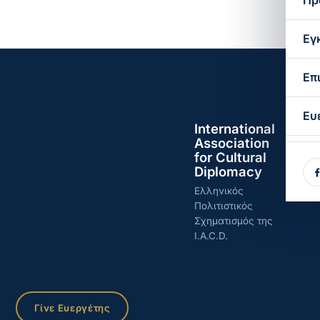
Πρ
Εγ
Επ
Ευ
International
Association
for Cultural
Diplomacy
Ελληνικός
Πολιτιστικός
Σχηματισμός της
I.A.C.D.
Γίνε Ευεργέτης