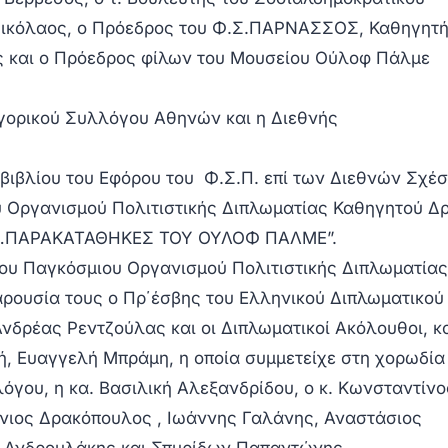
Νικόλαος, ο Πρόεδρος του Φ.Σ.ΠΑΡΝΑΣΣΟΣ, Καθηγητ
ς και ο Πρόεδρος φίλων του Μουσείου Ούλοφ Πάλμε
γορικού Συλλόγου Αθηνών και η Διεθνής
 βιβλίου του Εφόρου του Φ.Σ.Π. επί των Διεθνών Σχέ
υ Οργανισμού Πολιτιστικής Διπλωματίας Καθηγητού Δ
ΓΙΑ…ΠΑΡΑΚΑΤΑΘΗΚΕΣ ΤΟΥ ΟΥΛΟΦ ΠΑΛΜΕ”.
του Παγκόσμιου Οργανισμού Πολιτιστικής Διπλωματία
αρουσία τους ο Πρ΄έσβης του Ελληνικού Διπλωματικού
Ανδρέας Ρεντζούλας και οι Διπλωματικοί Ακόλουθοι, κ
, Ευαγγελή Μπράμη, η οποία συμμετείχε στη χορωδία
όγου, η κα. Βασιλική Αλεξανδρίδου, ο κ. Κωνσταντίνο
νιος Δρακόπουλος , Ιωάννης Γαλάνης, Αναστάσιος
 Ανδρουλάκης και Σπυρίδων Παπαντώνης.