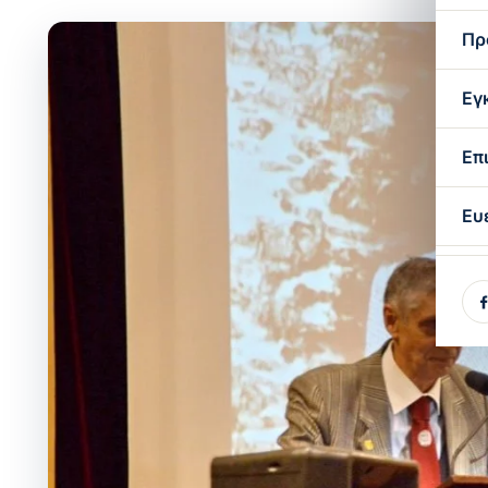
Πρ
Εγ
Επ
Ευ