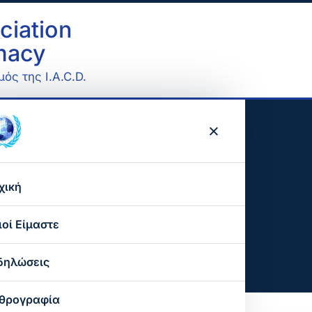
ciation
omacy
ός της I.A.C.D.
×
πό την απώλεια του ΟΥΛΩΦ ΠΑΛΜΕ
υμπλήρωση 38 ετών
χική
του ΟΥΛΩΦ ΠΑΛΜΕ
ιοί Είμαστε
Ο σκοπός μας
δηλώσεις
Ο παγκόσμιος οργανισμός
θρογραφία