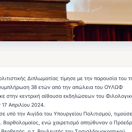
ιτιστικής Διπλωματίας τίμησε με την παρουσία του τ
 συμπλήρωση 38 ετών από την απώλεια του ΟΥΛΩΦ
ε στην κεντρική αίθουσα εκδηλώσεων του Φιλολογικ
17 Απριλίου 2024.
σε υπό την Αιγίδα του Υπουργείου Πολιτισμού, τιμούσε
.κ. Βαρθολομαίος, ενώ χαιρετισμό απηύθυναν ο Πρόεδ
 Βερβεσός, ο τ. Βουλευτής του Σοσιαλδημοκρατικού