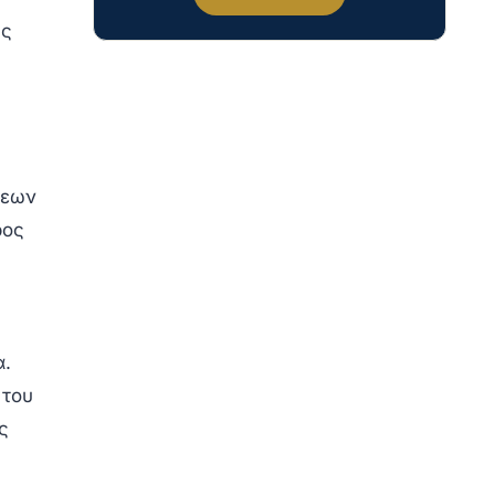
ής
σεων
ρος
ς
α.
 του
ς