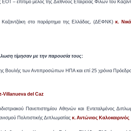
 ΕΟΤ – επίτιμο μέλος της Διεθνούς Εταιρείας Φίλων του Καζαν
ου Καζαντζάκη στο παράρτημα της Ελλάδας, (ΔΕΦΝΚ)
κ. Νικ
λωση τίμησαν με την παρουσία τους
:
της Βουλής των Αντιπροσώπων ΗΠΑ και επί 25 χρόνια Πρόεδρο
z-Villanueva del Caz
διστριακού Πανεπιστημίου Αθηνών και Εντεταλμένος Διπλω
νισμού Πολιτιστικής Διπλωματίας
κ. Αντώνιος Καλοκαιρινός