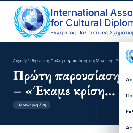
International Asso
for Cultural Dipl
Ελληνικός Πολιτιστικός Σχηματισμ
Αρχική
/
Εκδηλώσεις
/
Πρώτη παρουσίαση της Μουσικής Ενότητας
Πρώτη παρουσίαση τ
Αρ
– «Έκαμε κρίση… με 
Πο
Ολοκληρωμένη
Εκ
Αρ