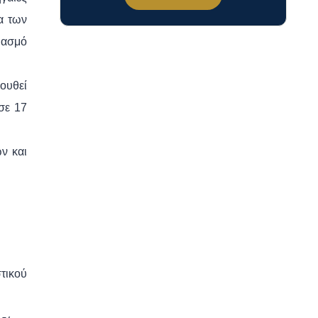
α των
ιασμό
ουθεί
σε 17
ν και
στικού