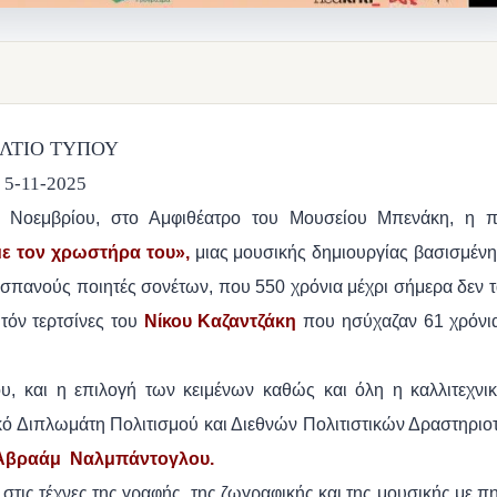
ΛΤΙΟ ΤΥΠΟΥ
5-11-2025
3 Νοεμβρίου, στο Αμφιθέατρο του Μουσείου Μπενάκη, η 
ε τον χρωστήρα του»,
μιας μουσικής δημιουργίας βασισμένη
Ισπανούς ποιητές σονέτων, που 550 χρόνια μέχρι σήμερα δεν τ
υτόν τερτσίνες του
Νίκου Καζαντζάκη
που ησύχαζαν 61 χρόνια
υ, και η επιλογή των κειμένων καθώς και όλη η καλλιτεχνικ
ικό Διπλωμάτη Πολιτισμού και Διεθνών Πολιτιστικών Δραστηριο
 Αβραάμ Ναλμπάντογλου.
στις τέχνες
της γραφής, της ζωγραφικής και της μουσικής με π