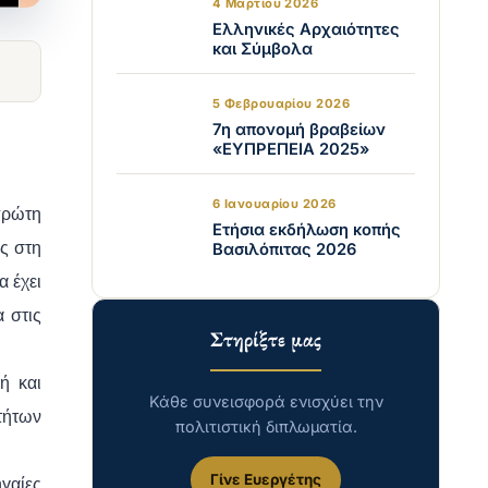
4 Μαρτίου 2026
Ελληνικές Αρχαιότητες
και Σύμβολα
5 Φεβρουαρίου 2026
7η απονομή βραβείων
«ΕΥΠΡΕΠΕΙΑ 2025»
6 Ιανουαρίου 2026
πρώτη
Ετήσια εκδήλωση κοπής
ς στη
Βασιλόπιτας 2026
α έχει
 στις
Στηρίξτε μας
ή και
Κάθε συνεισφορά ενισχύει την
τήτων
πολιτιστική διπλωματία.
Γίνε Ευεργέτης
ηγαίες