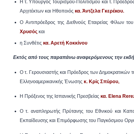
Η τ. Υπουργός Τουρισμού-Πολιτισμού και τ. Πρόεδρος
Αρχιτέκτων και Ηθοποιός
κα. Άντζελα Γκερέκου.
Ο Αντιπρόεδρος της Διεθνούς Εταιρείας Φίλων τ
Χρυσός
και
η Συνθέτις
κα. Αρετή Κοκκίνου
Εκτός από τους παραπάνω αναφερόμενους την εκδή
Ο τ. Γερουσιαστής και Πρόεδρος των Δημοκρατικών 
Ελληνοαμερικανικής Ένωσης
κ. Κρίς Σπύρου,
Η Πρόξενος της Ισπανικής Πρεσβείας
κα. Elena Rere
Ο τ. αναπληρωτής Πρύτανης του Εθνικού και Καπο
Εκπαίδευσης και Επιμόρφωσης του Παγκόσμιου Οργα