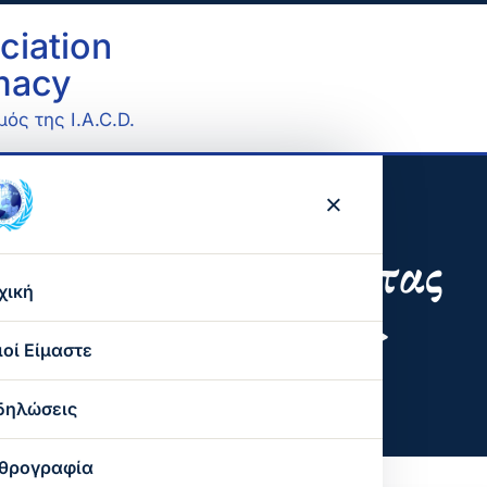
ciation
omacy
ός της I.A.C.D.
×
 – «Έκαμε κρίση… με τον χρωστήρα του»
ης Μουσικής Ενότητας
χική
τον χρωστήρα του»
ιοί Είμαστε
Ο σκοπός μας
δηλώσεις
Ο παγκόσμιος οργανισμός
θρογραφία