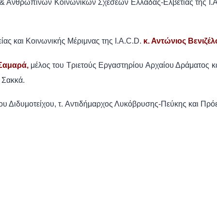
 & Ανθρωπίνων Κοινωνικών Σχέσεων Ελλάδας-Ελβετίας της I.A
ας και Κοινωνικής Μέριμνας της I.A.C.D.
κ. Αντώνιος Βενιζέλ
Σαμαρά,
μέλος του Τριετούς Εργαστηρίου Αρχαίου Δράματος κα
 Σακκά.
ου Διδυμοτείχου, τ. Αντιδήμαρχος Λυκόβρυσης-Πεύκης και Πρό