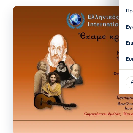
Πρ
Εγ
Επ
Ευ