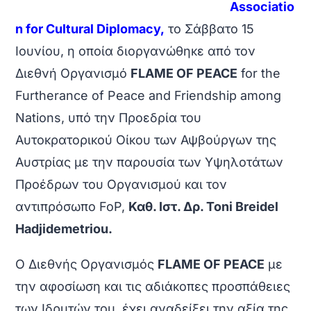
Associatio
n for Cultural Diplomacy,
το Σάββατο 15
Ιουνίου, η οποία διοργανώθηκε από τον
Διεθνή Οργανισμό
FLAME OF PEACE
for the
Furtherance of Peace and Friendship among
Nations, υπό την Προεδρία του
Αυτοκρατορικού Οίκου των Αψβούργων της
Αυστρίας με την παρουσία των Υψηλοτάτων
Προέδρων του Οργανισμού και τον
αντιπρόσωπο FoP,
Καθ. Ιστ. Δρ. Toni Breidel
Hadjidemetriou.
Ο Διεθνής Οργανισμός
FLAME OF PEACE
με
την αφοσίωση και τις αδιάκοπες προσπάθειες
των Ιδρυτών του, έχει αναδείξει την αξία της