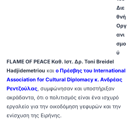
Διε
θνή
Οργ
ανι
σμο
ύ
FLAME OF PEACE Καθ. Ιστ. Δρ. Toni Breidel
Hadjidemetriou
και
ο Πρέσβης του International
Association for Cultural Diplomacy κ. Ανδρέας
Ρεντζούλας
, συμφώνησαν και υποστήριξαν
ακράδαντα, ότι ο πολιτισμός είναι ένα ισχυρό
εργαλείο για την οικοδόμηση γεφυρών και την
ενίσχυση της Ειρήνης.