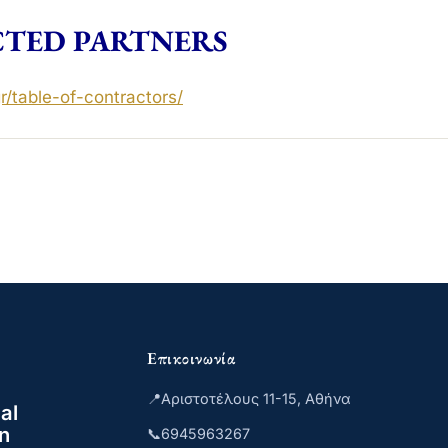
TED PARTNERS
r/
table-of-contractors
/
‎
Επικοινωνία
📍
Αριστοτέλους 11-15, Αθήνα
al
n
📞
6945963267