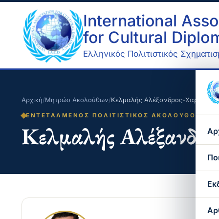
International Asso
for Cultural Dipl
Ελληνικός Πολιτιστικός Σχηματισμ
Αρχική
/
Μητρώο Ακολούθων
/
Κελμαλής Αλέξανδρος-Χαρίλαος
ΕΝΤΕΤΑΛΜΈΝΟΣ ΠΟΛΙΤΙΣΤΙΚΌΣ ΑΚΌΛΟΥΘΟΣ
Κελμαλής Αλέξανδρο
Αρ
Πο
Εκ
Αρ