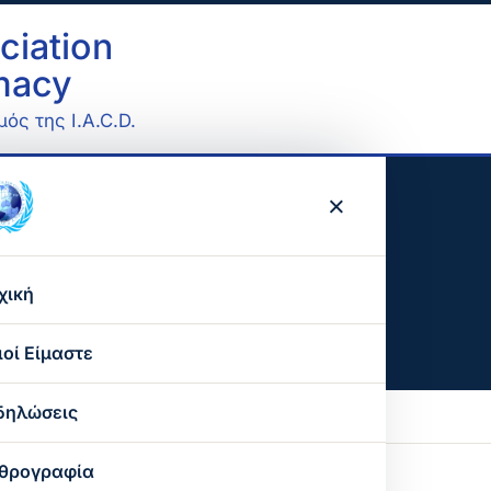
ciation
omacy
ός της I.A.C.D.
×
ς-Χαρίλαος
χική
ιοί Είμαστε
Ο σκοπός μας
δηλώσεις
Ο παγκόσμιος οργανισμός
θρογραφία