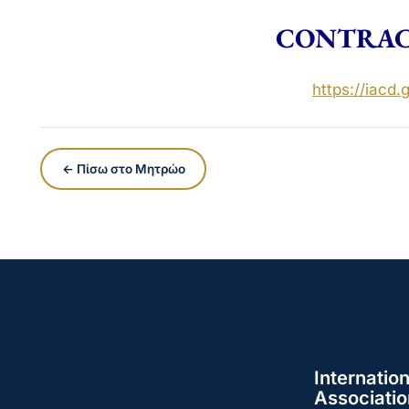
CONTRAC
https://iacd.g
← Πίσω στο Μητρώο
Internation
Associatio