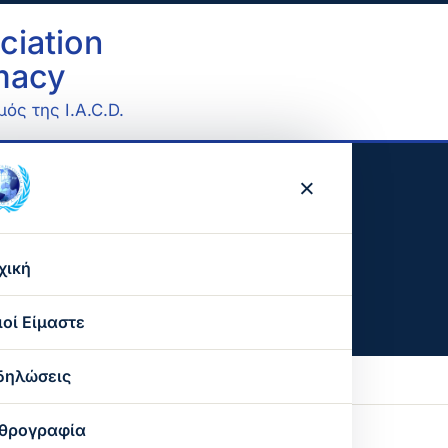
ciation
omacy
ός της I.A.C.D.
×
στος
χική
ιοί Είμαστε
Ο σκοπός μας
δηλώσεις
Ο παγκόσμιος οργανισμός
θρογραφία