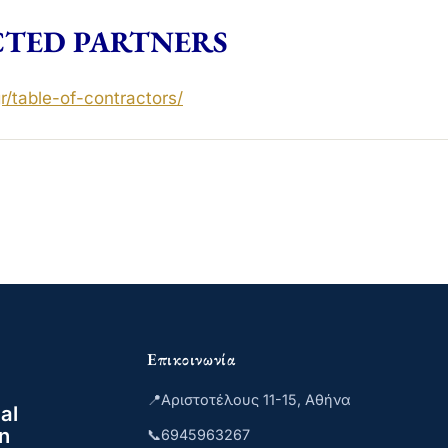
TED PARTNERS
r/
table-of-contractors
/
‎
Επικοινωνία
📍
Αριστοτέλους 11-15, Αθήνα
al
n
📞
6945963267