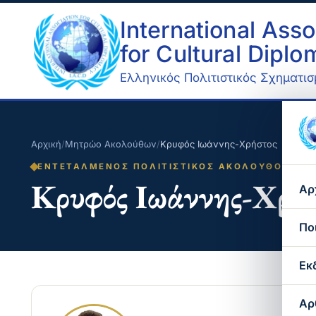
International Asso
for Cultural Dipl
Ελληνικός Πολιτιστικός Σχηματισμ
Αρχική
/
Μητρώο Ακολούθων
/
Κρυφός Ιωάννης-Χρήστος
ΕΝΤΕΤΑΛΜΈΝΟΣ ΠΟΛΙΤΙΣΤΙΚΌΣ ΑΚΌΛΟΥΘΟΣ
Κρυφός Ιωάννης-Χρή
Αρ
Πο
Εκ
Αρ