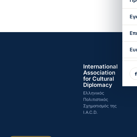
Πρ
Εγ
Επ
Ευ
International
Association
for Cultural
Diplomacy
Ελληνικός
Πολιτιστικός
Σχηματισμός της
I.A.C.D.