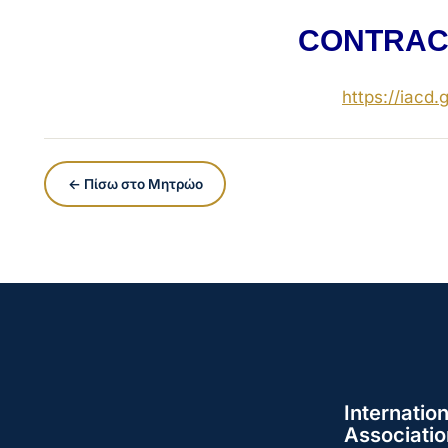
CONTRAC
https://iacd.g
← Πίσω στο Μητρώο
Internation
Associatio