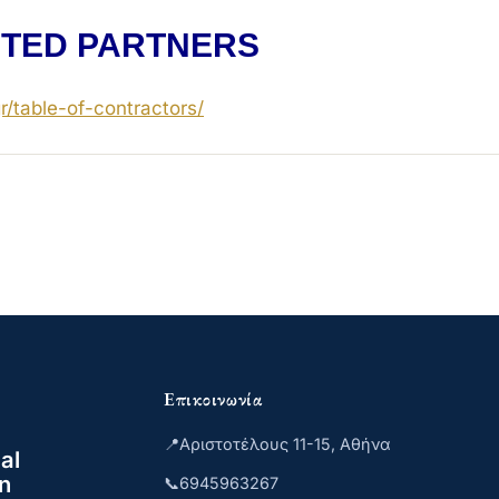
TED PARTNERS
r/
table-of-contractors
/
‎
Επικοινωνία
📍
Αριστοτέλους 11-15, Αθήνα
al
n
📞
6945963267