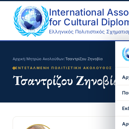
International Asso
for Cultural Dipl
Ελληνικός Πολιτιστικός Σχηματισμ
Αρχική
/
Μητρώο Ακολούθων
/
Τσαντρίζου Ζηνοβία
ΕΝΤΕΤΑΛΜΈΝΗ ΠΟΛΙΤΙΣΤΙΚΉ ΑΚΌΛΟΥΘΟΣ
Τσαντρίζου Ζηνοβία
Αρ
Πο
Εκ
Αρ