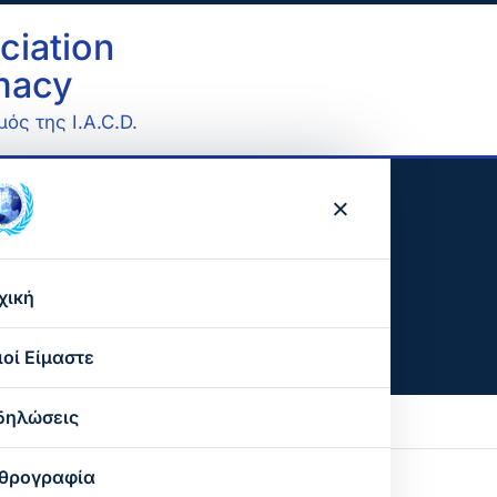
ciation
omacy
ός της I.A.C.D.
×
χική
ιοί Είμαστε
Ο σκοπός μας
δηλώσεις
Ο παγκόσμιος οργανισμός
θρογραφία