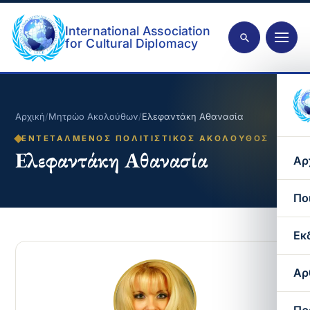
International Association
for Cultural Diplomacy
Αρχική
/
Μητρώο Ακολούθων
/
Ελεφαντάκη Αθανασία
ΕΝΤΕΤΑΛΜΈΝΟΣ ΠΟΛΙΤΙΣΤΙΚΌΣ ΑΚΌΛΟΥΘΟΣ
Ελεφαντάκη Αθανασία
Αρ
Πο
Εκ
Αρ