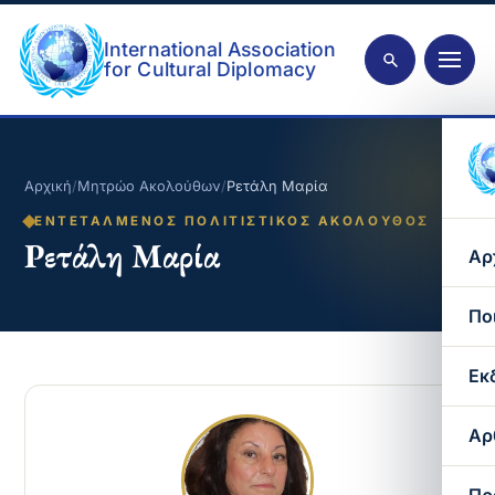
International Association
for Cultural Diplomacy
Αρχική
/
Μητρώο Ακολούθων
/
Ρετάλη Μαρία
ΕΝΤΕΤΑΛΜΈΝΟΣ ΠΟΛΙΤΙΣΤΙΚΌΣ ΑΚΌΛΟΥΘΟΣ
Ρετάλη Μαρία
Αρ
Πο
Εκ
Αρ