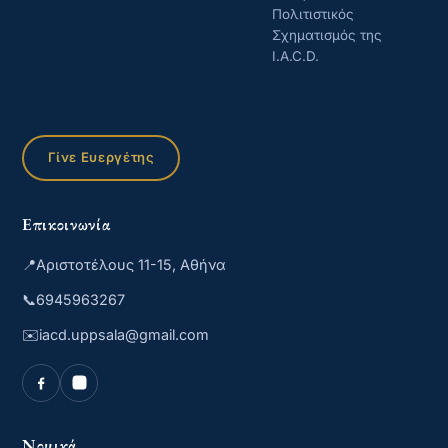
Πολιτιστικός
Σχηματισμός της
I.A.C.D.
Γίνε Ευεργέτης
Επικοινωνία
📍
Αριστοτέλους 11-15, Αθήνα
📞
6945963267
✉️
iacd.uppsala@gmail.com
Νομικά