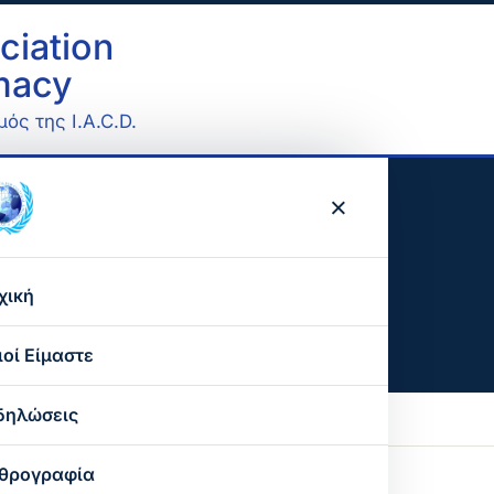
ciation
omacy
ός της I.A.C.D.
×
χική
ιοί Είμαστε
Ο σκοπός μας
δηλώσεις
Ο παγκόσμιος οργανισμός
θρογραφία