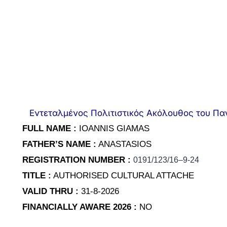
Εντεταλμένος Πολιτιστικός Ακόλουθος του Παγ
FULL NAME :
IOANNIS GIAMAS
FATHER’S NAME :
ANASTASIOS
REGISTRATION NUMBER :
0
191
/
123
/1
6
–
9
-24
TITLE :
AUTHORISED CULTURAL ATTACHE
VALID THRU :
31-8-2026
FINANCIALLY AWARE 2026 :
NO