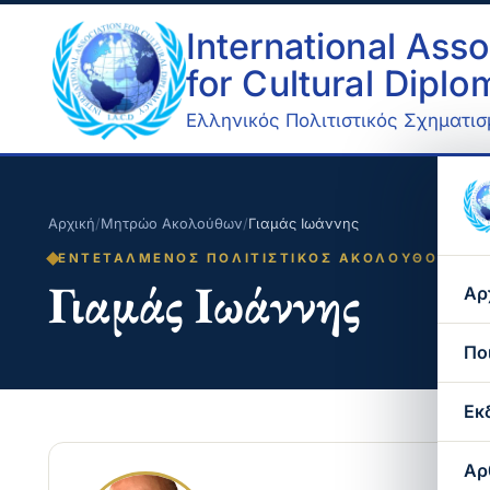
International Asso
for Cultural Dipl
Ελληνικός Πολιτιστικός Σχηματισμ
Αρχική
/
Μητρώο Ακολούθων
/
Γιαμάς Ιωάννης
ΕΝΤΕΤΑΛΜΈΝΟΣ ΠΟΛΙΤΙΣΤΙΚΌΣ ΑΚΌΛΟΥΘΟΣ
Γιαμάς Ιωάννης
Αρ
Πο
Εκ
Αρ