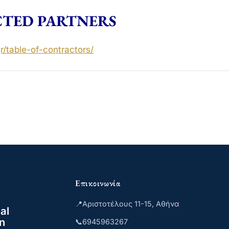
TED PARTNERS
r/
table-of-contractors
/
‎
Επικοινωνία
📍
Αριστοτέλους 11-15, Αθήνα
al
n
📞
6945963267