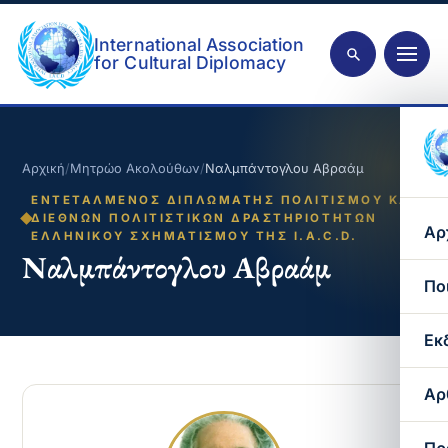
International Association
for Cultural Diplomacy
Αρχική
/
Μητρώο Ακολούθων
/
Ναλμπάντογλου Αβραάμ
ΕΝΤΕΤΑΛΜΈΝΟΣ ΔΙΠΛΩΜΆΤΗΣ ΠΟΛΙΤΙΣΜΟΎ ΚΑΙ
ΔΙΕΘΝΏΝ ΠΟΛΙΤΙΣΤΙΚΏΝ ΔΡΑΣΤΗΡΙΟΤΉΤΩΝ
Αρ
ΕΛΛΗΝΙΚΟΎ ΣΧΗΜΑΤΙΣΜΟΎ ΤΗΣ I.A.C.D.
Ναλμπάντογλου Αβραάμ
Πο
Εκ
Αρ