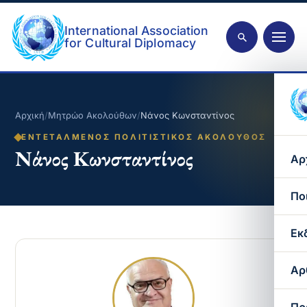
International Association
for Cultural Diplomacy
Αρχική
/
Μητρώο Ακολούθων
/
Νάνος Κωνσταντίνος
ΕΝΤΕΤΑΛΜΈΝΟΣ ΠΟΛΙΤΙΣΤΙΚΌΣ ΑΚΌΛΟΥΘΟΣ
Νάνος Κωνσταντίνος
Αρ
Πο
Εκ
Αρ