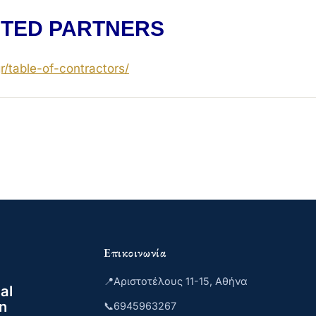
TED PARTNERS
r/
table-of-contractors
/
‎
Επικοινωνία
📍
Αριστοτέλους 11-15, Αθήνα
al
n
📞
6945963267