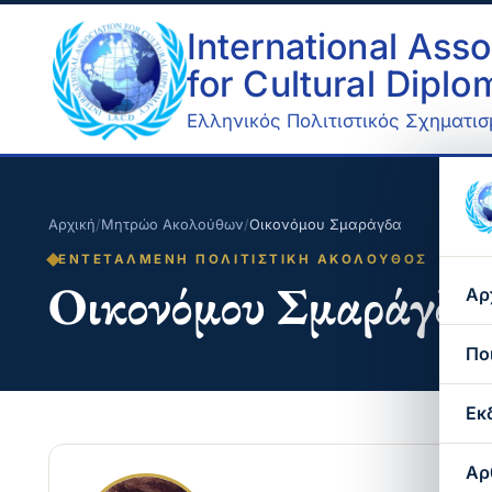
International Asso
for Cultural Dipl
Ελληνικός Πολιτιστικός Σχηματισμ
Αρχική
/
Μητρώο Ακολούθων
/
Οικονόμου Σμαράγδα
ΕΝΤΕΤΑΛΜΈΝΗ ΠΟΛΙΤΙΣΤΙΚΉ ΑΚΌΛΟΥΘΟΣ
Οικονόμου Σμαράγδα
Αρ
Πο
Εκ
Αρ