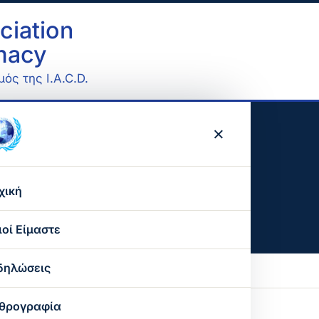
ciation
omacy
ός της I.A.C.D.
×
χική
ιοί Είμαστε
Ο σκοπός μας
δηλώσεις
Ο παγκόσμιος οργανισμός
θρογραφία