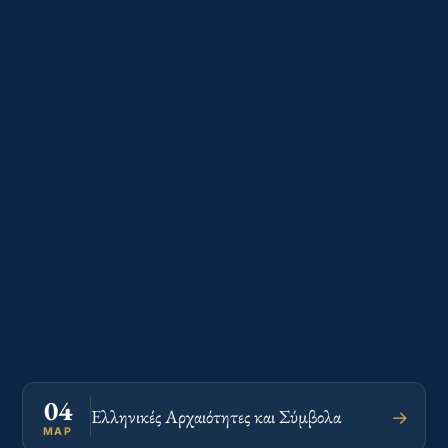
28
Μαΐου
2026
Πολεμικό
Μουσείο
Αθηνών,
Ριζάρη 2-
4, Αθήνα
106 75
04
Ελληνικές Αρχαιότητες και Σύμβολα
→
ΜΑΡ